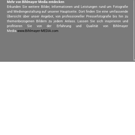
Mehr von Bihlmayer Media entdecken
Erkunden Sie weitere Bilder, Informationen und Leistungen rund um Fotografie
und Mediengestaltung auf unserer Hauptseite. Dort finden Sie eine umfassende
Übersicht über unser Angebot, von professioneller Pressefotografie bis hin zu
themenbezogenen Bildern zu jedem Anlass. Lassen Sie sich inspirieren und
profitieren Sie von der Erfahrung und Qualität von Bihlmayer
Media.
www.Bihlmayer-MEDIA.com