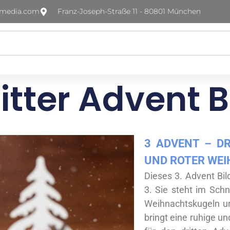
-media.com
Franz-Joseph-Straße 11 - 80801 München
itter Advent B
3 ADVENT – DR
UND ROTER WE
Dieses 3. Advent Bil
3. Sie steht im Sch
Weihnachtskugeln un
bringt eine ruhige u