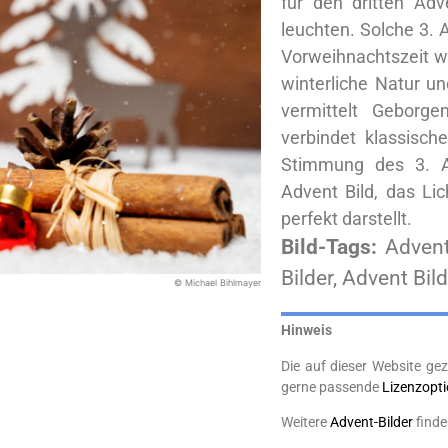
für den dritten Ad
leuchten. Solche 3. 
Vorweihnachtszeit w
winterliche Natur un
vermittelt Geborg
verbindet klassisch
Stimmung des 3. Ad
Advent Bild, das Li
perfekt darstellt.
Bild-Tags:
Advent
Bilder, Advent Bi
© Michael Bihlmayer
Hinweis
Die auf dieser Website gez
gerne passende
Lizenzopt
Weitere
Advent-Bilder
finde