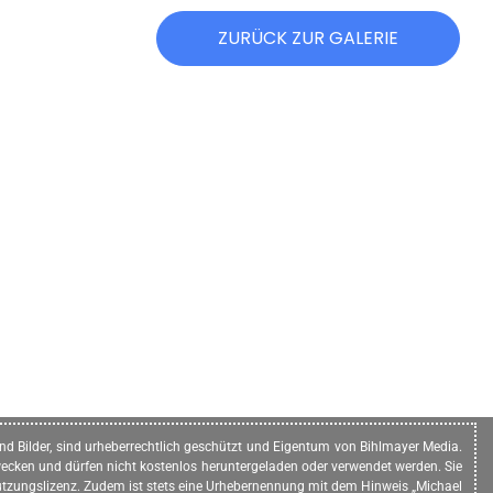
ZURÜCK ZUR GALERIE
n und Bilder, sind urheberrechtlich geschützt und Eigentum von Bihlmayer Media.
ecken und dürfen nicht kostenlos heruntergeladen oder verwendet werden. Sie
e Nutzungslizenz. Zudem ist stets eine Urhebernennung mit dem Hinweis „Michael