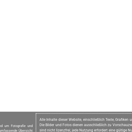
Alle Inhalte dieser Website, einschließlich Texte, Grafike
Die Bilder und Fotos dienen ausschließlich zu Vorschauzw
und um Fotografie und
sind nicht lizenzfrei; jede Nutzung erfordert eine gültig
 umfassende Übersicht