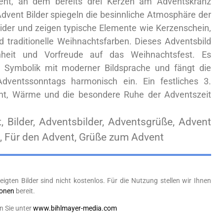
vent, an dem bereits drei Kerzen am Adventskranz
Advent Bilder spiegeln die besinnliche Atmosphäre der
ider und zeigen typische Elemente wie Kerzenschein,
d traditionelle Weihnachtsfarben. Dieses Adventsbild
enheit und Vorfreude auf das Weihnachtsfest. Es
e Symbolik mit moderner Bildsprache und fängt die
ventssonntags harmonisch ein. Ein festliches 3.
cht, Wärme und die besondere Ruhe der Adventszeit
, Bilder, Adventsbilder, Adventsgrüße, Advent
ld, Für den Advent, Grüße zum Advent
eigten Bilder sind nicht kostenlos. Für die Nutzung stellen wir Ihnen
ionen
bereit.
n Sie unter
www.bihlmayer-media.com