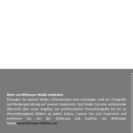
Mehr von Bihlmayer Media entdecken
Erkunden Sie weitere Bilder, Informationen und Leistungen rund um Fotografie
und Mediengestaltung auf unserer Hauptseite. Dort finden Sie eine umfassende
Übersicht über unser Angebot, von professioneller Pressefotografie bis hin zu
themenbezogenen Bildern zu jedem Anlass. Lassen Sie sich inspirieren und
profitieren Sie von der Erfahrung und Qualität von Bihlmayer
Media.
www.Bihlmayer-MEDIA.com