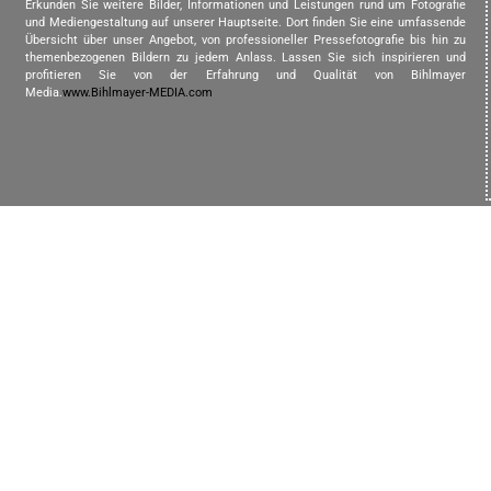
Erkunden Sie weitere Bilder, Informationen und Leistungen rund um Fotografie
und Mediengestaltung auf unserer Hauptseite. Dort finden Sie eine umfassende
Übersicht über unser Angebot, von professioneller Pressefotografie bis hin zu
themenbezogenen Bildern zu jedem Anlass. Lassen Sie sich inspirieren und
profitieren Sie von der Erfahrung und Qualität von Bihlmayer
Media.
www.Bihlmayer-MEDIA.com