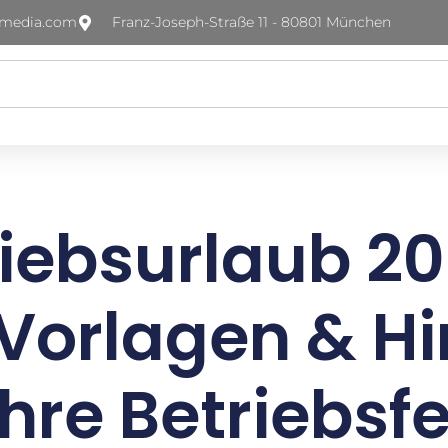
-media.com
Franz-Joseph-Straße 11 - 80801 München
riebsurlaub 20
 Vorlagen & H
Ihre Betriebsf