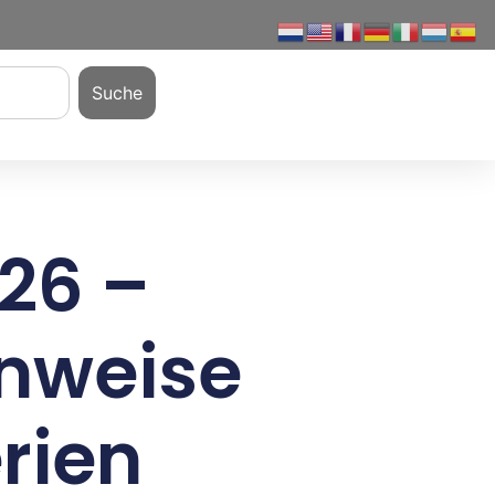
Suche
26 –
inweise
erien