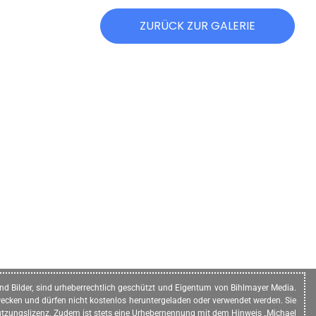
ZURÜCK ZUR GALERIE
n und Bilder, sind urheberrechtlich geschützt und Eigentum von Bihlmayer Media.
ecken und dürfen nicht kostenlos heruntergeladen oder verwendet werden. Sie
e Nutzungslizenz. Zudem ist stets eine Urhebernennung mit dem Hinweis „Michael