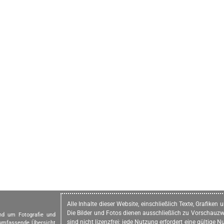
Alle Inhalte dieser Website, einschließlich Texte, Grafike
Die Bilder und Fotos dienen ausschließlich zu Vorschauzw
und um Fotografie und
sind nicht lizenzfrei; jede Nutzung erfordert eine gültig
 umfassende Übersicht