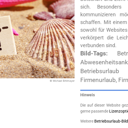
sich. Besonders 
kommunizieren möc
schaffen. Mit einem 
sowohl für Websites 
verkörpert die Lei
verbunden sind.
Bild-Tags:
Bet
Abwesenheitsan
Betriebsurlaub 
Firmenurlaub, Firm
© Michael Bihlmayer
Hinweis
Die auf dieser Website gez
gerne passende
Lizenzopt
Weitere
Betriebsurlaub-Bild