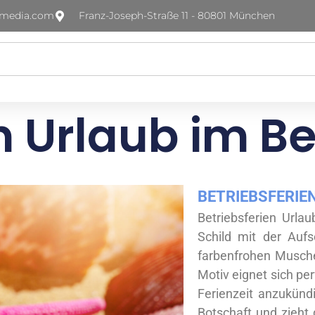
-media.com
Franz-Joseph-Straße 11 - 80801 München
n Urlaub im Be
BETRIEBSFERIE
Betriebsferien Urlau
Schild mit der Aufs
farbenfrohen Musch
Motiv eignet sich pe
Ferienzeit anzukünd
Botschaft und zieht