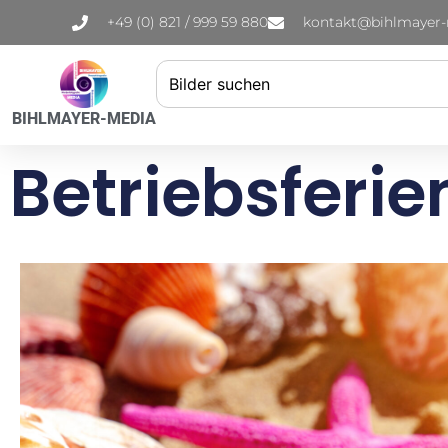
+49 (0) 821 / 999 59 880
kontakt@bihlmayer
BIHLMAYER-MEDIA
Betriebsferie