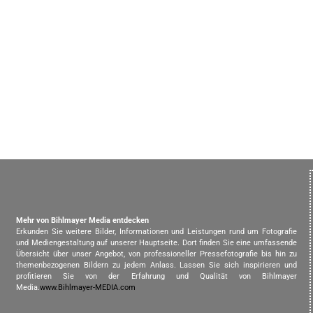
Mehr von Bihlmayer Media entdecken
Erkunden Sie weitere Bilder, Informationen und Leistungen rund um Fotografie
und Mediengestaltung auf unserer Hauptseite. Dort finden Sie eine umfassende
Übersicht über unser Angebot, von professioneller Pressefotografie bis hin zu
themenbezogenen Bildern zu jedem Anlass. Lassen Sie sich inspirieren und
profitieren Sie von der Erfahrung und Qualität von Bihlmayer
Media.
www.Bihlmayer-MEDIA.com