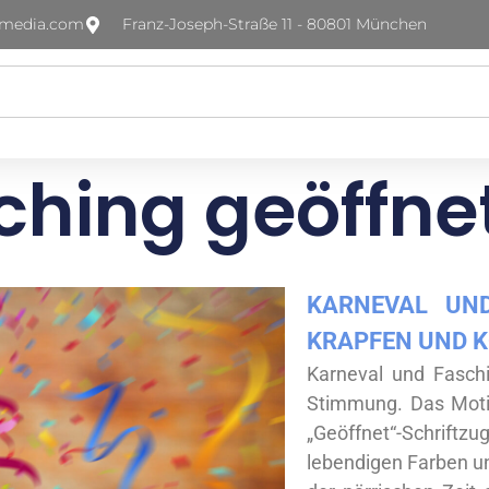
-media.com
Franz-Joseph-Straße 11 - 80801 München
ching geöffnet
KARNEVAL UND
KRAPFEN UND K
Karneval und Faschi
Stimmung. Das Motiv
„Geöffnet“-Schriftzug
lebendigen Farben un