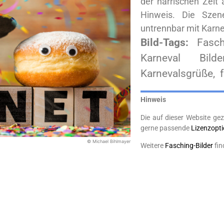
der närrischen Zeit
Hinweis. Die Szene
untrennbar mit Karne
Bild-Tags:
Fasch
Karneval Bilde
Karnevalsgrüße, f
Hinweis
Die auf dieser Website gez
gerne passende
Lizenzopt
© Michael Bihlmayer
Weitere
Fasching-Bilder
fin