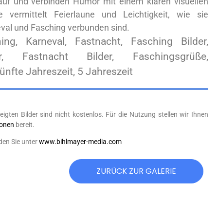
 auf und verbinden Humor mit einem klaren visuellen
 vermittelt Feierlaune und Leichtigkeit, wie sie
val und Fasching verbunden sind.
ing, Karneval, Fastnacht, Fasching Bilder,
r, Fastnacht Bilder, Faschingsgrüße,
ünfte Jahreszeit, 5 Jahreszeit
eigten Bilder sind nicht kostenlos. Für die Nutzung stellen wir Ihnen
ionen
bereit.
den Sie unter
www.bihlmayer-media.com
ZURÜCK ZUR GALERIE