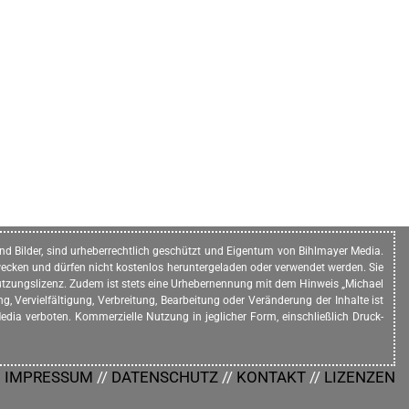
n und Bilder, sind urheberrechtlich geschützt und Eigentum von Bihlmayer Media.
ecken und dürfen nicht kostenlos heruntergeladen oder verwendet werden. Sie
e Nutzungslizenz. Zudem ist stets eine Urhebernennung mit dem Hinweis „Michael
, Vervielfältigung, Verbreitung, Bearbeitung oder Veränderung der Inhalte ist
dia verboten. Kommerzielle Nutzung in jeglicher Form, einschließlich Druck-
IMPRESSUM
//
DATENSCHUTZ
//
KONTAKT
//
LIZENZEN