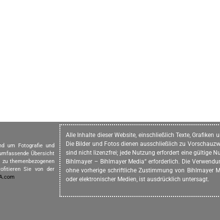
Alle Inhalte dieser Website, einschließlich Texte, Grafike
Die Bilder und Fotos dienen ausschließlich zu Vorschauzw
und um Fotografie und
sind nicht lizenzfrei; jede Nutzung erfordert eine gültig
 umfassende Übersicht
in zu themenbezogenen
Bihlmayer – Bihlmayer Media“ erforderlich. Die Verwendung
ofitieren Sie von der
ohne vorherige schriftliche Zustimmung von Bihlmayer Me
IA.com
oder elektronischer Medien, ist ausdrücklich untersagt.