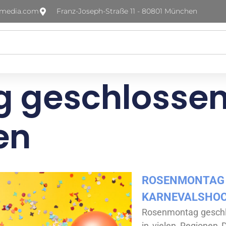
-media.com
Franz-Joseph-Straße 11 - 80801 München
geschlossen!
en
ROSENMONTAG
KARNEVALSHO
Rosenmontag geschlo
in vielen Regionen 