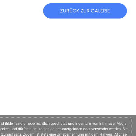
ZURÜCK ZUR GALERIE
n und Bilder, sind urheberrechtlich geschützt und Eigentum von Bihlmayer Media.
ecken und dürfen nicht kostenlos heruntergeladen oder verwendet werden. Sie
e Nutzungslizenz. Zudem ist stets eine Urhebernennung mit dem Hinweis „Michael