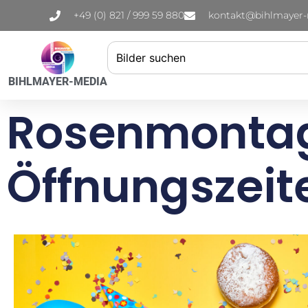
+49 (0) 821 / 999 59 880
kontakt@bihlmayer
BIHLMAYER-MEDIA
Rosenmontag 
Öffnungszeit