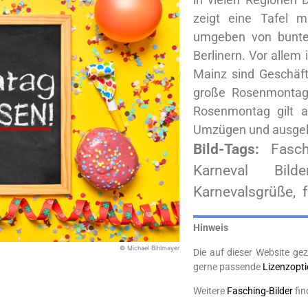
zeigt eine Tafel 
umgeben von bunten 
Berlinern. Vor allem
Mainz sind Geschäf
große Rosenmontags
Rosenmontag gilt 
Umzügen und ausgel
Bild-Tags:
Fasch
Karneval Bilde
Karnevalsgrüße, f
Hinweis
© Michael Bihlmayer
Die auf dieser Website gez
gerne passende
Lizenzopt
Weitere
Fasching-Bilder
fin