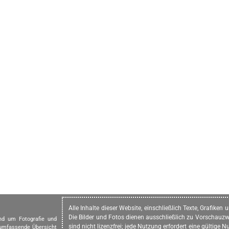
Alle Inhalte dieser Website, einschließlich Texte, Grafike
Die Bilder und Fotos dienen ausschließlich zu Vorschauzw
und um Fotografie und
sind nicht lizenzfrei; jede Nutzung erfordert eine gültig
 umfassende Übersicht