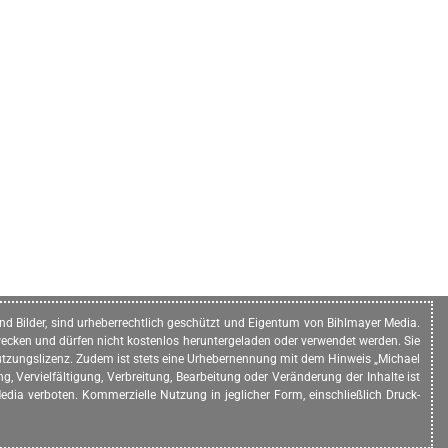
n und Bilder, sind urheberrechtlich geschützt und Eigentum von Bihlmayer Media.
ecken und dürfen nicht kostenlos heruntergeladen oder verwendet werden. Sie
e Nutzungslizenz. Zudem ist stets eine Urhebernennung mit dem Hinweis „Michael
, Vervielfältigung, Verbreitung, Bearbeitung oder Veränderung der Inhalte ist
dia verboten. Kommerzielle Nutzung in jeglicher Form, einschließlich Druck-