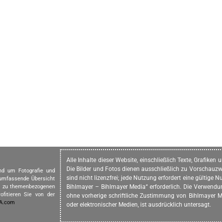
Alle Inhalte dieser Website, einschließlich Texte, Grafike
Die Bilder und Fotos dienen ausschließlich zu Vorschauzw
und um Fotografie und
sind nicht lizenzfrei; jede Nutzung erfordert eine gültig
 umfassende Übersicht
in zu themenbezogenen
Bihlmayer – Bihlmayer Media“ erforderlich. Die Verwendung
ofitieren Sie von der
ohne vorherige schriftliche Zustimmung von Bihlmayer Me
IA.com
oder elektronischer Medien, ist ausdrücklich untersagt.