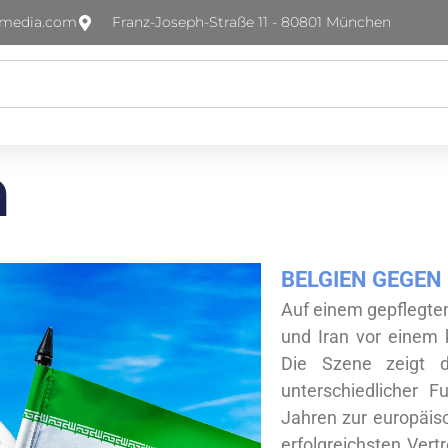
-media.com
Franz-Joseph-Straße 11 - 80801 München
n
BELGIEN GEGEN
Auf einem gepflegten
und Iran vor einem 
Die Szene zeigt d
unterschiedlicher F
Jahren zur europäisc
erfolgreichsten Vertr