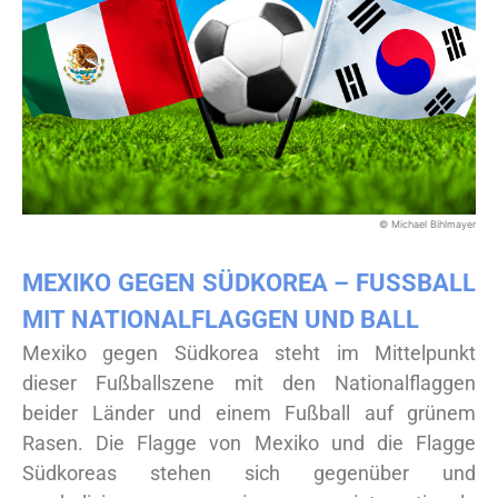
© Michael Bihlmayer
MEXIKO GEGEN SÜDKOREA – FUSSBALL M
IT NATIONALFLAGGEN UND BALL
Mexiko gegen Südkorea steht im Mittelpunkt
dieser Fußballszene mit den Nationalflaggen
beider Länder und einem Fußball auf grünem
Rasen. Die Flagge von Mexiko und die Flagge
Südkoreas stehen sich gegenüber und