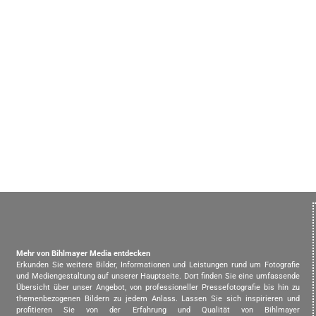
Mehr von Bihlmayer Media entdecken
Erkunden Sie weitere Bilder, Informationen und Leistungen rund um Fotografie
und Mediengestaltung auf unserer Hauptseite. Dort finden Sie eine umfassende
Übersicht über unser Angebot, von professioneller Pressefotografie bis hin zu
themenbezogenen Bildern zu jedem Anlass. Lassen Sie sich inspirieren und
profitieren Sie von der Erfahrung und Qualität von Bihlmayer