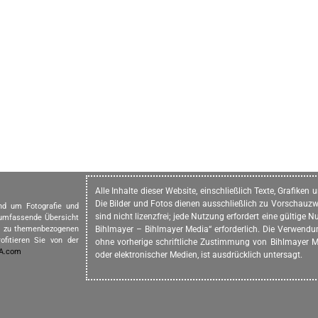
Alle Inhalte dieser Website, einschließlich Texte, Grafike
Die Bilder und Fotos dienen ausschließlich zu Vorschauzw
und um Fotografie und
sind nicht lizenzfrei; jede Nutzung erfordert eine gültig
 umfassende Übersicht
in zu themenbezogenen
Bihlmayer – Bihlmayer Media“ erforderlich. Die Verwendung
ofitieren Sie von der
ohne vorherige schriftliche Zustimmung von Bihlmayer Me
IA.com
oder elektronischer Medien, ist ausdrücklich untersagt.