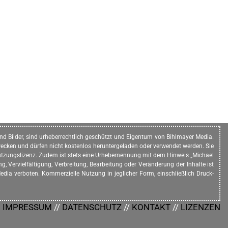
n und Bilder, sind urheberrechtlich geschützt und Eigentum von Bihlmayer Media.
ecken und dürfen nicht kostenlos heruntergeladen oder verwendet werden. Sie
e Nutzungslizenz. Zudem ist stets eine Urhebernennung mit dem Hinweis „Michael
, Vervielfältigung, Verbreitung, Bearbeitung oder Veränderung der Inhalte ist
dia verboten. Kommerzielle Nutzung in jeglicher Form, einschließlich Druck-
IMPRESSUM
//
DATENSCHUTZ
//
KONTAKT
//
LIZENZEN