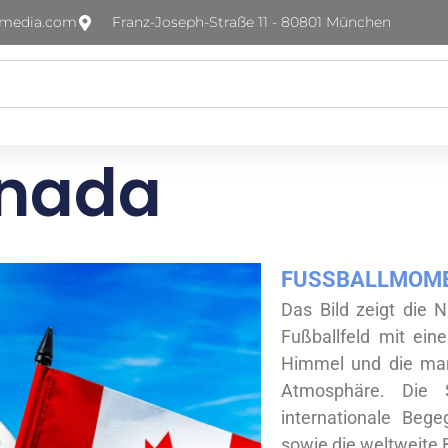
-media.com
Franz-Joseph-Straße 11 - 80801 München
anada
FUSSBALLMOME
Das Bild zeigt die 
Fußballfeld mit ein
Himmel und die mark
Atmosphäre. Die S
internationale Beg
sowie die weltweite