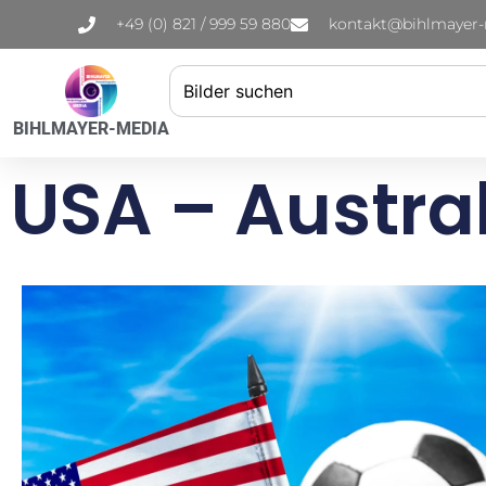
+49 (0) 821 / 999 59 880
kontakt@bihlmayer
BIHLMAYER-MEDIA
USA – Austra