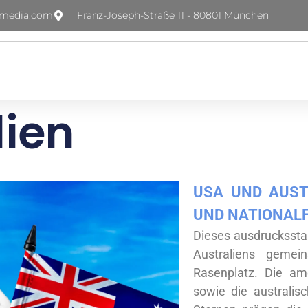
-media.com
Franz-Joseph-Straße 11 - 80801 München
lien
USA UND AUSTR
ND NATIONAL
Dieses ausdrucksstar
Australiens geme
Rasenplatz. Die am
sowie die australi