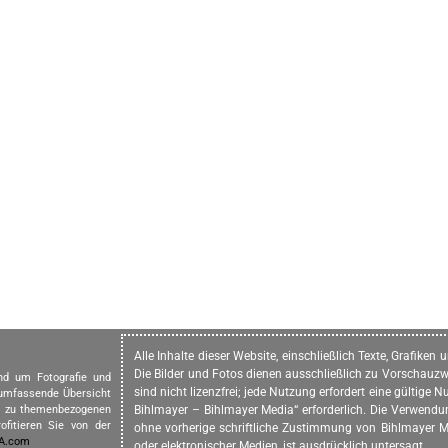
Alle Inhalte dieser Website, einschließlich Texte, Grafike
Die Bilder und Fotos dienen ausschließlich zu Vorschauzw
und um Fotografie und
sind nicht lizenzfrei; jede Nutzung erfordert eine gültig
 umfassende Übersicht
in zu themenbezogenen
Bihlmayer – Bihlmayer Media“ erforderlich. Die Verwendung
ofitieren Sie von der
ohne vorherige schriftliche Zustimmung von Bihlmayer Me
IA.com
oder elektronischer Medien, ist ausdrücklich untersagt.