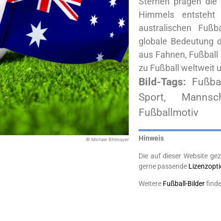
Sternen prägen die 
Himmels entsteht 
australischen Fußb
globale Bedeutung d
aus Fahnen, Fußball 
zu Fußball weltweit 
Bild-Tags:
Fußbal
Sport, Mannsch
Fußballmotiv
Hinweis
© Michael Bihlmayer
Die auf dieser Website gez
gerne passende
Lizenzopt
Weitere
Fußball-Bilder
finde