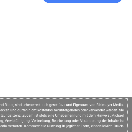
n und Bilder, sind urheberrechtlich geschützt und Eigentum von Bihlmayer Media.
ecken und dürfen nicht kostenlos heruntergeladen oder verwendet werden. Sie
e Nutzungslizenz. Zudem ist stets eine Urhebernennung mit dem Hinweis „Michael
, Vervielfältigung, Verbreitung, Bearbeitung oder Veränderung der Inhalte ist
dia verboten. Kommerzielle Nutzung in jeglicher Form, einschließlich Druck-