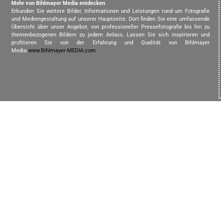
Mehr von Bihlmayer Media entdecken
Erkunden Sie weitere Bilder, Informationen und Leistungen rund um Fotografie
und Mediengestaltung auf unserer Hauptseite. Dort finden Sie eine umfassende
Übersicht über unser Angebot, von professioneller Pressefotografie bis hin zu
themenbezogenen Bildern zu jedem Anlass. Lassen Sie sich inspirieren und
profitieren Sie von der Erfahrung und Qualität von Bihlmayer
Media.
www.Bihlmayer-MEDIA.com