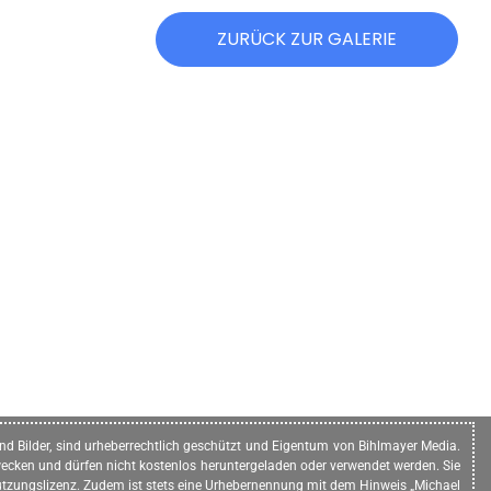
ZURÜCK ZUR GALERIE
n und Bilder, sind urheberrechtlich geschützt und Eigentum von Bihlmayer Media.
ecken und dürfen nicht kostenlos heruntergeladen oder verwendet werden. Sie
e Nutzungslizenz. Zudem ist stets eine Urhebernennung mit dem Hinweis „Michael