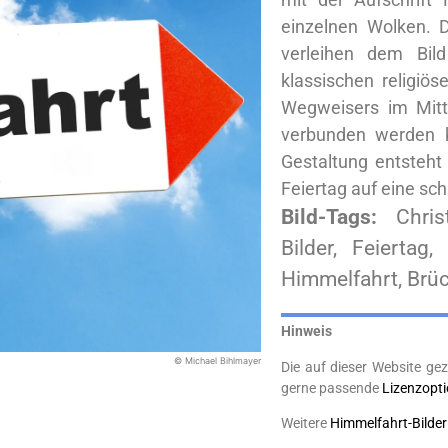
einzelnen Wolken. D
verleihen dem Bil
klassischen religiö
Wegweisers im Mitte
verbunden werden k
Gestaltung entsteht
Feiertag auf eine sch
Bild-Tags:
Chri
Bilder, Feiertag,
Himmelfahrt, Brü
Hinweis
© Michael Bihlmayer
Die auf dieser Website gez
gerne passende
Lizenzopt
Weitere
Himmelfahrt-Bilder