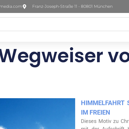
-media.com
Franz-Joseph-Straße 11 - 80801 München
 Wegweiser v
HIMMELFAHRT 
IM FREIEN
Dieses Motiv zu Chri
mit der Aufschrift