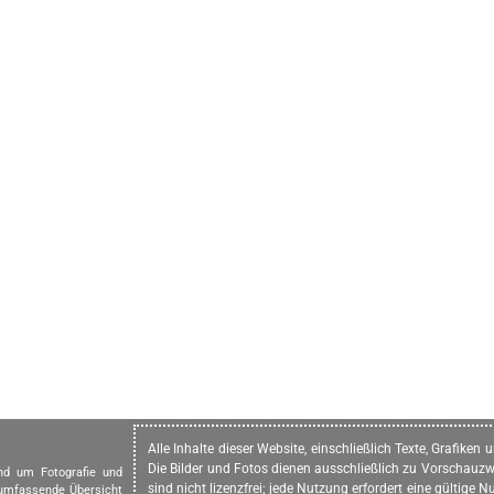
Alle Inhalte dieser Website, einschließlich Texte, Grafike
Die Bilder und Fotos dienen ausschließlich zu Vorschauzw
und um Fotografie und
sind nicht lizenzfrei; jede Nutzung erfordert eine gültig
 umfassende Übersicht