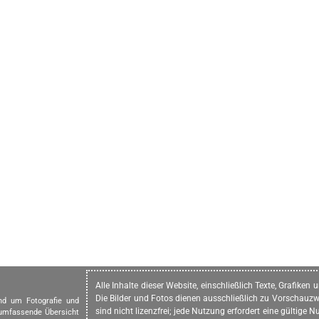
Alle Inhalte dieser Website, einschließlich Texte, Grafike
Die Bilder und Fotos dienen ausschließlich zu Vorschauzw
und um Fotografie und
sind nicht lizenzfrei; jede Nutzung erfordert eine gültig
 umfassende Übersicht