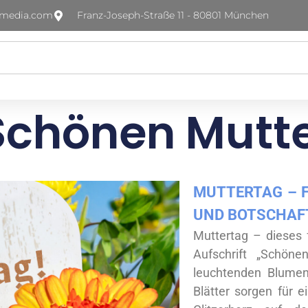
-media.com
Franz-Joseph-Straße 11 - 80801 München
Schönen Mutt
MUTTERTAG – F
ND BOTSCHAF
Muttertag – dieses 
Aufschrift „Schöne
leuchtenden Blumen
Blätter sorgen für e