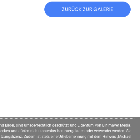
ZURÜCK ZUR GALERIE
n und Bilder, sind urheberrechtlich geschützt und Eigentum von Bihlmayer Media.
ecken und dürfen nicht kostenlos heruntergeladen oder verwendet werden. Sie
e Nutzungslizenz. Zudem ist stets eine Urhebernennung mit dem Hinweis „Michael