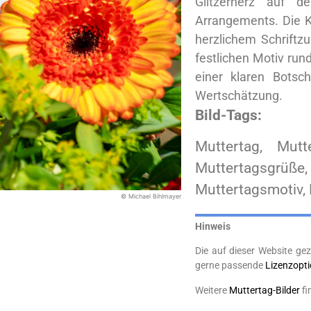
Glitzerherz auf d
Arrangements. Die K
herzlichem Schriftz
festlichen Motiv run
einer klaren Botsc
Wertschätzung.
Bild-Tags:
Muttertag, Mutt
Muttertagsgrüße
Muttertagsmotiv, 
© Michael Bihlmayer
Hinweis
Die auf dieser Website gez
gerne passende
Lizenzopt
Weitere
Muttertag-Bilder
fi