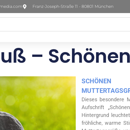
-media.com
Franz-Joseph-Straße 11 - 80801 München
uß – Schönen
SCHÖNEN 
MUTTERTAGSGR
Dieses besondere Mu
Aufschrift „Schöne
Hintergrund leuchte
fröhliche, warme St