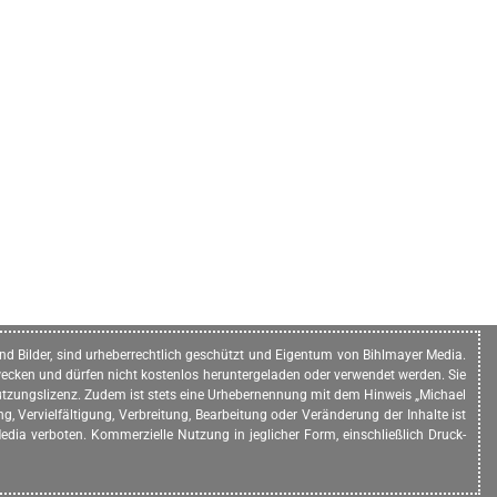
n und Bilder, sind urheberrechtlich geschützt und Eigentum von Bihlmayer Media.
ecken und dürfen nicht kostenlos heruntergeladen oder verwendet werden. Sie
e Nutzungslizenz. Zudem ist stets eine Urhebernennung mit dem Hinweis „Michael
, Vervielfältigung, Verbreitung, Bearbeitung oder Veränderung der Inhalte ist
dia verboten. Kommerzielle Nutzung in jeglicher Form, einschließlich Druck-