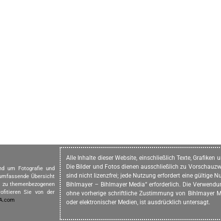
Alle Inhalte dieser Website, einschließlich Texte, Grafike
Die Bilder und Fotos dienen ausschließlich zu Vorschauzw
und um Fotografie und
sind nicht lizenzfrei; jede Nutzung erfordert eine gültig
 umfassende Übersicht
in zu themenbezogenen
Bihlmayer – Bihlmayer Media“ erforderlich. Die Verwendung
ofitieren Sie von der
ohne vorherige schriftliche Zustimmung von Bihlmayer Me
IA.com
oder elektronischer Medien, ist ausdrücklich untersagt.