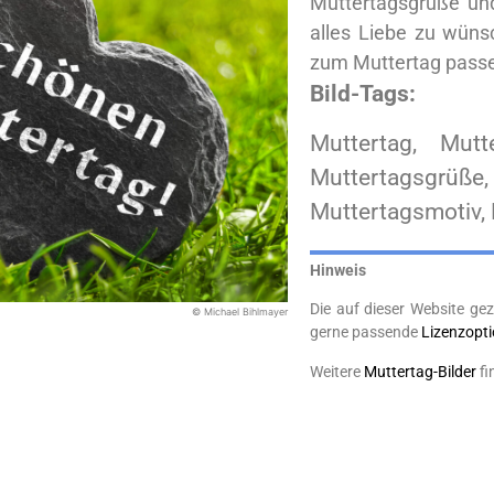
Muttertagsgrüße und
alles Liebe zu wüns
zum Muttertag pass
Bild-Tags:
Muttertag, Mutt
Muttertagsgrüße
Muttertagsmotiv, 
Hinweis
Die auf dieser Website gez
© Michael Bihlmayer
gerne passende
Lizenzopt
Weitere
Muttertag-Bilder
fi