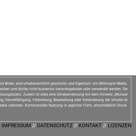
n und Bilder, sind urheberrechtlich geschützt und Eigentum von Bihlmayer Media.
ecken und dürfen nicht kostenlos heruntergeladen oder verwendet werden. Sie
e Nutzungslizenz. Zudem ist stets eine Urhebernennung mit dem Hinweis „Michael
, Vervielfältigung, Verbreitung, Bearbeitung oder Veränderung der Inhalte ist
dia verboten. Kommerzielle Nutzung in jeglicher Form, einschließlich Druck-
IMPRESSUM
//
DATENSCHUTZ
//
KONTAKT
//
LIZENZEN