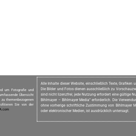
Alle Inhalte dieser Website, einschließlich Texte, Grafike
Die Bilder und Fotos dienen ausschließlich zu Vorschauzw
und um Fotografie und
sind nicht lizenzfrei; jede Nutzung erfordert eine gültig
 umfassende Übersicht
in zu themenbezogenen
Bihlmayer – Bihlmayer Media“ erforderlich. Die Verwendung
ofitieren Sie von der
ohne vorherige schriftliche Zustimmung von Bihlmayer Me
IA.com
oder elektronischer Medien, ist ausdrücklich untersagt.