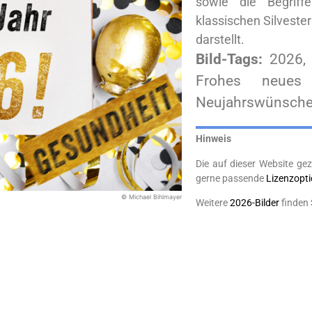
sowie die Begriff
klassischen Silvester
darstellt.
Bild-Tags:
2026,
Frohes neues 
Neujahrswünsch
Hinweis
Die auf dieser Website gez
gerne passende
Lizenzopt
© Michael Bihlmayer
Weitere
2026-Bilder
finden 