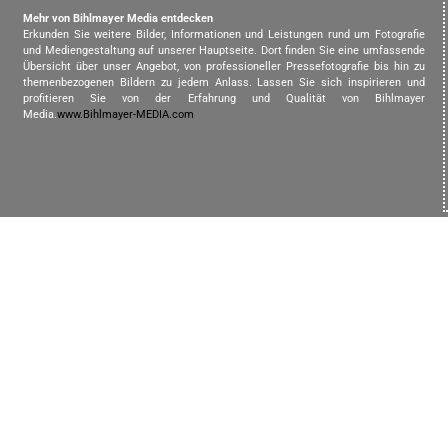
Mehr von Bihlmayer Media entdecken
Erkunden Sie weitere Bilder, Informationen und Leistungen rund um Fotografie
und Mediengestaltung auf unserer Hauptseite. Dort finden Sie eine umfassende
Übersicht über unser Angebot, von professioneller Pressefotografie bis hin zu
themenbezogenen Bildern zu jedem Anlass. Lassen Sie sich inspirieren und
profitieren Sie von der Erfahrung und Qualität von Bihlmayer
Media.
www.Bihlmayer-MEDIA.com