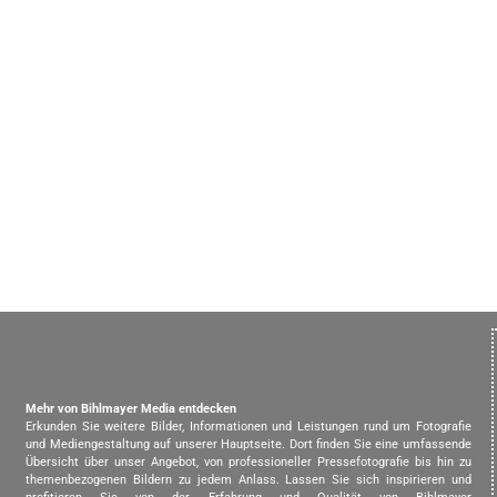
Mehr von Bihlmayer Media entdecken
Erkunden Sie weitere Bilder, Informationen und Leistungen rund um Fotografie
und Mediengestaltung auf unserer Hauptseite. Dort finden Sie eine umfassende
Übersicht über unser Angebot, von professioneller Pressefotografie bis hin zu
themenbezogenen Bildern zu jedem Anlass. Lassen Sie sich inspirieren und