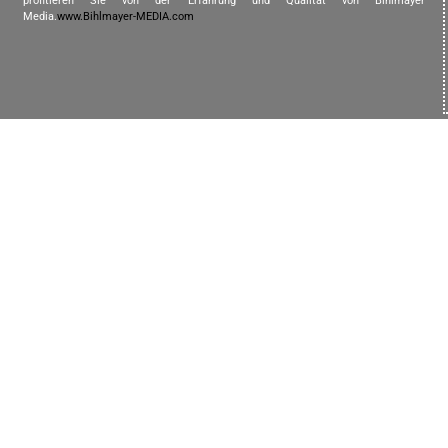
profitieren Sie von der Erfahrung und Qualität von Bihlmayer
Media.
www.Bihlmayer-MEDIA.com