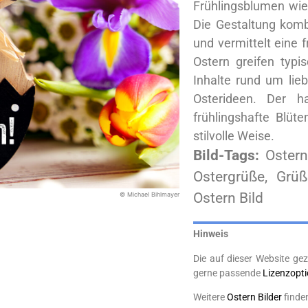
Frühlingsblumen wie
Die Gestaltung komb
und vermittelt eine 
Ostern greifen typi
Inhalte rund um lieb
Osterideen. Der 
frühlingshafte Blüt
stilvolle Weise.
Bild-Tags:
Ostern
Ostergrüße, Grüß
Ostern Bild
© Michael Bihlmayer
Hinweis
Die auf dieser Website gez
gerne passende
Lizenzopt
Weitere
Ostern Bilder
finde