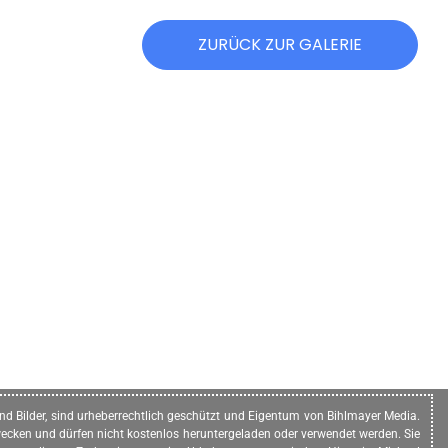
ZURÜCK ZUR GALERIE
n und Bilder, sind urheberrechtlich geschützt und Eigentum von Bihlmayer Media.
ecken und dürfen nicht kostenlos heruntergeladen oder verwendet werden. Sie