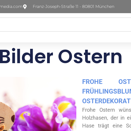
-media.com
Franz-Joseph-Straße 11 - 80801 München
Bilder Ostern
FROHE OS
FRÜHLING
OSTERDEKORAT
Frohe Ostern wünsc
Holzhasen, der in e
Hase trägt eine Sc