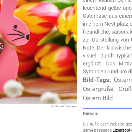
leuchtend gelbe und
Osterhase aus einem
in einem Nest platzie
freundliche, saisonal
zur Darstellung von
Note. Der klassische
visuell durch typi
ergänzt. Das Motiv
Symbolen rund um di
Bild-Tags:
Ostern
Ostergrüße, Grüß
Ostern Bild
© Michael Bihlmayer
Hinweis
Die auf dieser Website gez
gerne passende
Lizenzopt