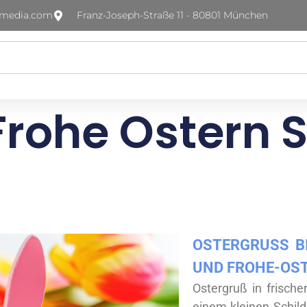
-media.com
Franz-Joseph-Straße 11 - 80801 München
rohe Ostern S
OSTERGRUSS BI
ND FROHE-OST
Ostergruß in frische
einem kleinen Schild