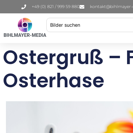
+49 (0) 821 / 999 59 880
kontakt@bihlmayer
BIHLMAYER-MEDIA
Ostergruß – F
Osterhase