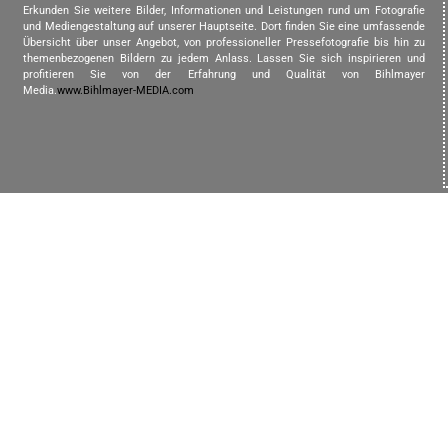
Erkunden Sie weitere Bilder, Informationen und Leistungen rund um Fotografie
und Mediengestaltung auf unserer Hauptseite. Dort finden Sie eine umfassende
Übersicht über unser Angebot, von professioneller Pressefotografie bis hin zu
themenbezogenen Bildern zu jedem Anlass. Lassen Sie sich inspirieren und
profitieren Sie von der Erfahrung und Qualität von Bihlmayer
Media.
www.Bihlmayer-MEDIA.com