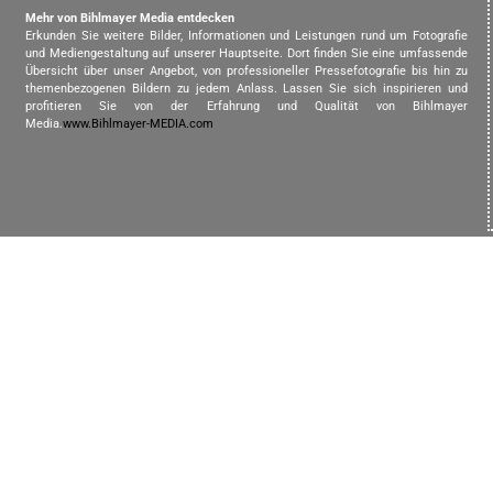
Mehr von Bihlmayer Media entdecken
Erkunden Sie weitere Bilder, Informationen und Leistungen rund um Fotografie
und Mediengestaltung auf unserer Hauptseite. Dort finden Sie eine umfassende
Übersicht über unser Angebot, von professioneller Pressefotografie bis hin zu
themenbezogenen Bildern zu jedem Anlass. Lassen Sie sich inspirieren und
profitieren Sie von der Erfahrung und Qualität von Bihlmayer
Media.
www.Bihlmayer-MEDIA.com