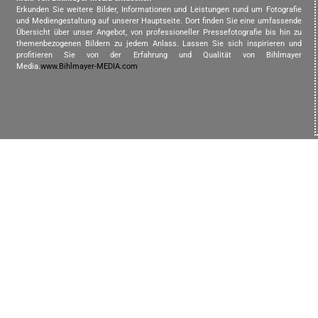
Erkunden Sie weitere Bilder, Informationen und Leistungen rund um Fotografie
und Mediengestaltung auf unserer Hauptseite. Dort finden Sie eine umfassende
Übersicht über unser Angebot, von professioneller Pressefotografie bis hin zu
themenbezogenen Bildern zu jedem Anlass. Lassen Sie sich inspirieren und
profitieren Sie von der Erfahrung und Qualität von Bihlmayer
Media.
www.Bihlmayer-MEDIA.com