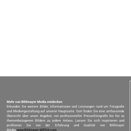
Mehr von Bihlmayer Media entdecken
Erkunden Sie weitere Bilder, Informationen und Leistungen rund um Fotografie
und Mediengestaltung auf unserer Hauptseite. Dort finden Sie eine umfassende
Übersicht über unser Angebot, von professioneller Pressefotografie bis hin zu
themenbezogenen Bildern zu jedem Anlass. Lassen Sie sich inspirieren und
profitieren Sie von der Erfahrung und Qualität von Bihlmayer
Media.
www.Bihlmayer-MEDIA.com