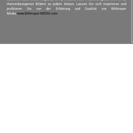
themenbezogenen Bildern zu jedem Anlass. Lassen Sie sich inspirieren und
profitieren Sie von der Erfahrung und Qualität von Bihlmayer
Media.
www.Bihlmayer-MEDIA.com