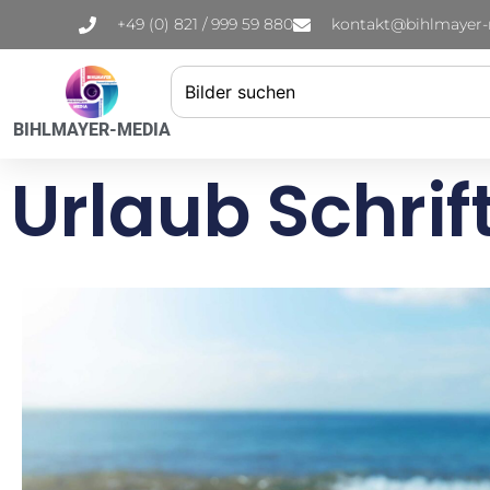
+49 (0) 821 / 999 59 880
kontakt@bihlmayer
BIHLMAYER-MEDIA
Urlaub Schri