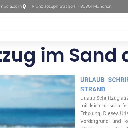
-media.com
Franz-Joseph-Straße 11 - 80801 München
ftzug im Sand
URLAUB SCHRI
STRAND
Urlaub Schriftzug a
mit leicht unscharf
Erholung. Dieses Urla
Vordergrund und ko