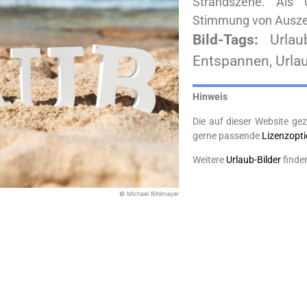
Strandszene. Als U
Stimmung von Auszei
Bild-Tags:
Urlau
Entspannen, Urlaub
Hinweis
Die auf dieser Website gez
gerne passende
Lizenzopt
Weitere
Urlaub-Bilder
finde
© Michael Bihlmayer