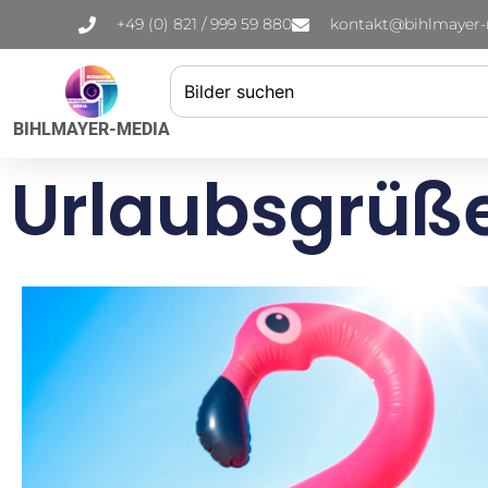
+49 (0) 821 / 999 59 880
kontakt@bihlmayer
BIHLMAYER-MEDIA
Urlaubsgrüß