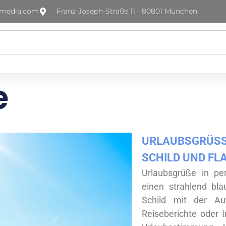
-media.com
Franz-Joseph-Straße 11 - 80801 München
e
URLAUBSGRÜSSE
CHILD UND FL
Urlaubsgrüße in pe
einen strahlend bl
Schild mit der Auf
Reiseberichte oder I