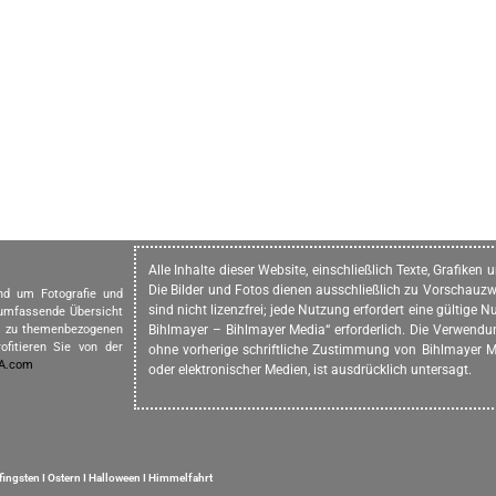
Alle Inhalte dieser Website, einschließlich Texte, Grafike
Die Bilder und Fotos dienen ausschließlich zu Vorschauzw
und um Fotografie und
sind nicht lizenzfrei; jede Nutzung erfordert eine gültig
 umfassende Übersicht
in zu themenbezogenen
Bihlmayer – Bihlmayer Media“ erforderlich. Die Verwendung
ofitieren Sie von der
ohne vorherige schriftliche Zustimmung von Bihlmayer Me
IA.com
oder elektronischer Medien, ist ausdrücklich untersagt.
fingsten
I
Ostern
I
Halloween
I
Himmelfahrt