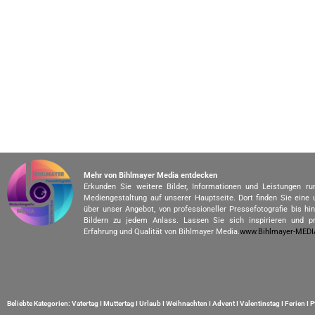
Mehr von Bihlmayer Media entdecken
Erkunden Sie weitere Bilder, Informationen und Leistungen r
Mediengestaltung auf unserer Hauptseite. Dort finden Sie eine
über unser Angebot, von professioneller Pressefotografie bis h
Bildern zu jedem Anlass. Lassen Sie sich inspirieren und pr
Erfahrung und Qualität von Bihlmayer Media.
www.Bihlmayer-MED
Beliebte Kategorien:
Vatertag
I
Muttertag
I
Urlaub
I
Weihnachten
I
Advent
I
Valentinstag
I
Ferien
I
P