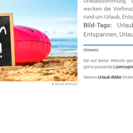
Urlaubsstimmung. 
wecken die Vorfreud
rund um Urlaub, Ent
Bild-Tags:
Urlau
Entspannen, Urlaub
Hinweis
Die auf dieser Website gez
gerne passende
Lizenzopt
Weitere
Urlaub-Bilder
finde
© Michael Bihlmayer