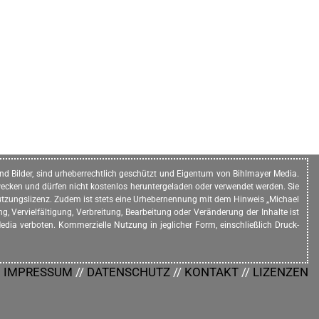
n und Bilder, sind urheberrechtlich geschützt und Eigentum von Bihlmayer Media.
ecken und dürfen nicht kostenlos heruntergeladen oder verwendet werden. Sie
e Nutzungslizenz. Zudem ist stets eine Urhebernennung mit dem Hinweis „Michael
, Vervielfältigung, Verbreitung, Bearbeitung oder Veränderung der Inhalte ist
dia verboten. Kommerzielle Nutzung in jeglicher Form, einschließlich Druck-
IMPRESSUM
//
DATENSCHUTZ
//
KONTAKT
//
LIZENZEN