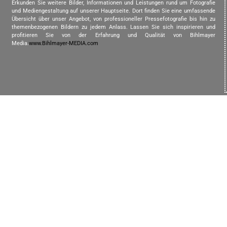
Erkunden Sie weitere Bilder, Informationen und Leistungen rund um Fotografie
und Mediengestaltung auf unserer Hauptseite. Dort finden Sie eine umfassende
Übersicht über unser Angebot, von professioneller Pressefotografie bis hin zu
themenbezogenen Bildern zu jedem Anlass. Lassen Sie sich inspirieren und
profitieren Sie von der Erfahrung und Qualität von Bihlmayer
Media.
www.Bihlmayer-MEDIA.com