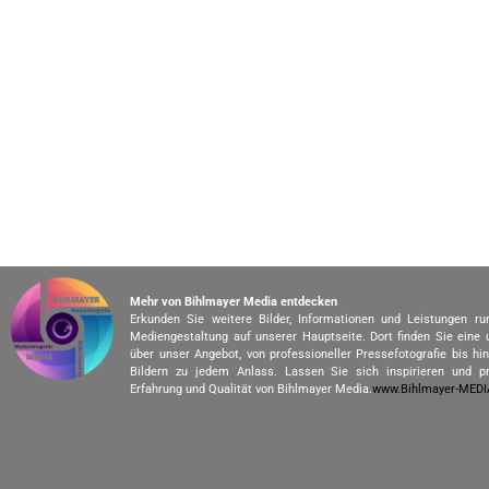
Mehr von Bihlmayer Media entdecken
Erkunden Sie weitere Bilder, Informationen und Leistungen r
Mediengestaltung auf unserer Hauptseite. Dort finden Sie eine
über unser Angebot, von professioneller Pressefotografie bis h
Bildern zu jedem Anlass. Lassen Sie sich inspirieren und pr
Erfahrung und Qualität von Bihlmayer Media.
www.Bihlmayer-MED