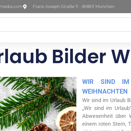
-media.com
Franz-Joseph-Straße 11 - 80801 München
Urlaub Bilder 
WIR SIND IM
WEIHNACHTEN
Wir sind im Urlaub Bi
„Wir sind im Urlaub“
Abwesenheit über W
einem roten Stern, 