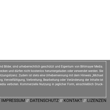
n und Bilder, sind urheberrechtlich geschützt und Eigentum von Bihlmayer Media.
ecken und dürfen nicht kostenlos heruntergeladen oder verwendet werden. Sie
e Nutzungslizenz. Zudem ist stets eine Urhebernennung mit dem Hinweis „Michael
, Vervielfältigung, Verbreitung, Bearbeitung oder Veränderung der Inhalte ist
dia verboten. Kommerzielle Nutzung in jeglicher Form, einschließlich Druck-
IMPRESSUM
//
DATENSCHUTZ
//
KONTAKT
//
LIZENZEN