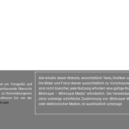
Alle Inhalte dieser Website, einschließlich Texte, Grafike
Die Bilder und Fotos dienen ausschließlich zu Vorschauzw
und um Fotografie und
sind nicht lizenzfrei; jede Nutzung erfordert eine gültig
 umfassende Übersicht
in zu themenbezogenen
Bihlmayer – Bihlmayer Media“ erforderlich. Die Verwendung
ofitieren Sie von der
ohne vorherige schriftliche Zustimmung von Bihlmayer Me
IA.com
oder elektronischer Medien, ist ausdrücklich untersagt.