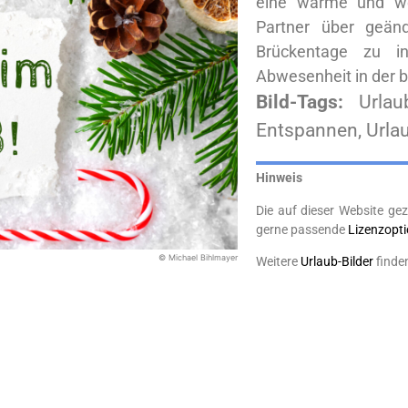
eine warme und we
Partner über geän
Brückentage zu in
Abwesenheit in der b
Bild-Tags:
Urlau
Entspannen, Urlaub
Hinweis
Die auf dieser Website gez
gerne passende
Lizenzopt
© Michael Bihlmayer
Weitere
Urlaub-Bilder
finde