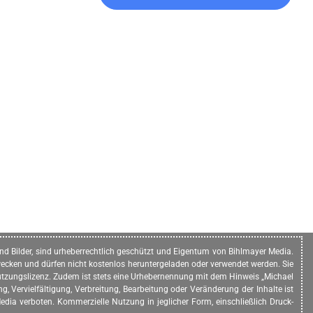
n und Bilder, sind urheberrechtlich geschützt und Eigentum von Bihlmayer Media.
ecken und dürfen nicht kostenlos heruntergeladen oder verwendet werden. Sie
e Nutzungslizenz. Zudem ist stets eine Urhebernennung mit dem Hinweis „Michael
, Vervielfältigung, Verbreitung, Bearbeitung oder Veränderung der Inhalte ist
dia verboten. Kommerzielle Nutzung in jeglicher Form, einschließlich Druck-