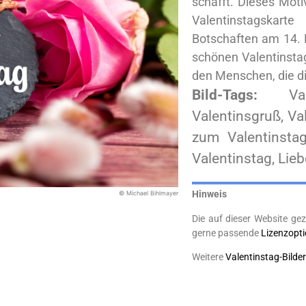
schafft. Dieses Motiv
Valentinstagskarte
Botschaften am 14. Februar. Valentinstag Sprüche: 
schönen Valentinsta
den Menschen, die di
Bild-Tags:
Va
Valentinsgruß, Val
zum Valentinsta
Valentinstag, Lie
Hinweis
© Michael Bihlmayer
Die auf dieser Website gez
gerne passende
Lizenzopt
Weitere
Valentinstag-Bilder