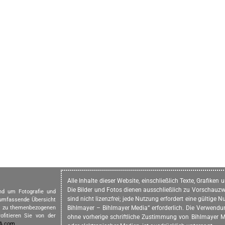
Alle Inhalte dieser Website, einschließlich Texte, Grafike
Die Bilder und Fotos dienen ausschließlich zu Vorschauzw
und um Fotografie und
sind nicht lizenzfrei; jede Nutzung erfordert eine gültig
 umfassende Übersicht
in zu themenbezogenen
Bihlmayer – Bihlmayer Media“ erforderlich. Die Verwendung
ofitieren Sie von der
ohne vorherige schriftliche Zustimmung von Bihlmayer Me
IA.com