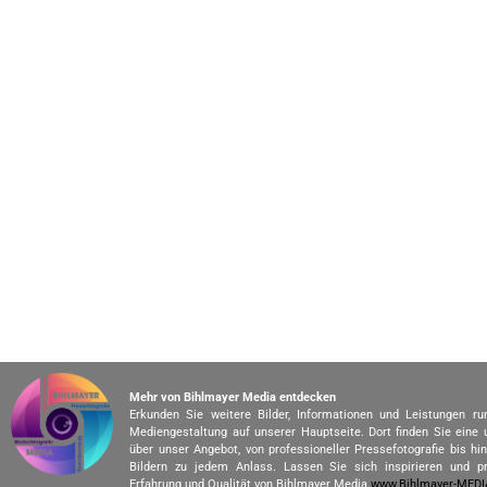
Mehr von Bihlmayer Media entdecken
Erkunden Sie weitere Bilder, Informationen und Leistungen r
Mediengestaltung auf unserer Hauptseite. Dort finden Sie eine
über unser Angebot, von professioneller Pressefotografie bis h
Bildern zu jedem Anlass. Lassen Sie sich inspirieren und pr
Erfahrung und Qualität von Bihlmayer Media.
www.Bihlmayer-MED