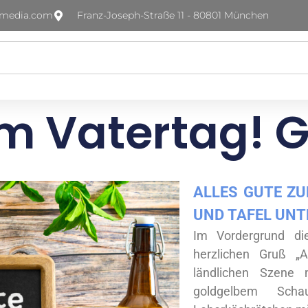
-media.com
Franz-Joseph-Straße 11 - 80801 München
um Vatertag! 
ALLES GUTE ZUM
ND TAFEL UNT
Im Vordergrund di
herzlichen Gruß „
ländlichen Szene 
goldgelbem Sch