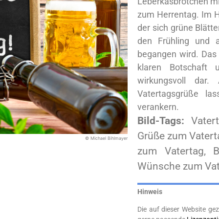
Leberkäsbrötchen mit
zum Herrentag. Im Hi
der sich grüne Blätte
den Frühling und a
begangen wird. Das 
klaren Botschaft u
wirkungsvoll dar
Vatertagsgrüße la
verankern.
Bild-Tags:
Vater
Grüße zum Vaterta
© Michael Bihlmayer
zum Vatertag, B
Wünsche zum Vat
Hinweis
Die auf dieser Website gez