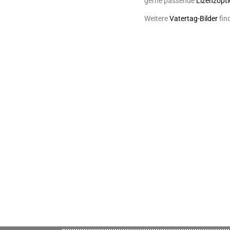
gerne passende
Lizenzopt
Weitere
Vatertag-Bilder
fin