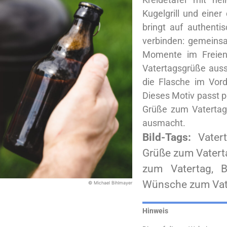
Kugelgrill und einer
bringt auf authent
verbinden: gemeins
Momente im Freien.
Vatertagsgrüße auss
die Flasche im Vord
Dieses Motiv passt pe
Grüße zum Vatertag 
ausmacht.
Bild-Tags:
Vater
Grüße zum Vaterta
zum Vatertag, B
Wünsche zum Vat
© Michael Bihlmayer
Hinweis