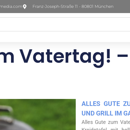
-media.com
Franz-Joseph-Straße 11 - 80801 München
um Vatertag! 
ALLES GUTE ZU
ND GRILL IM G
Alles Gute zum Vate
Kreidetafel mit he