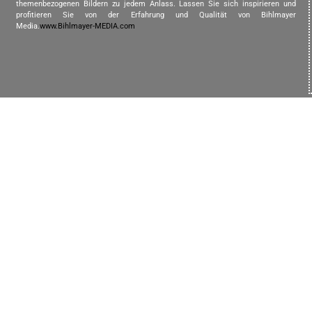
themenbezogenen Bildern zu jedem Anlass. Lassen Sie sich inspirieren und
profitieren Sie von der Erfahrung und Qualität von Bihlmayer
Media.
www.Bihlmayer-MEDIA.com