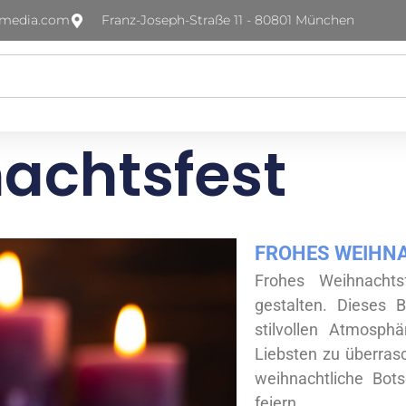
-media.com
Franz-Joseph-Straße 11 - 80801 München
achtsfest
FROHES WEIHNA
Frohes Weihnachts
gestalten. Dieses B
stilvollen Atmosph
Liebsten zu überras
weihnachtliche Bots
feiern.