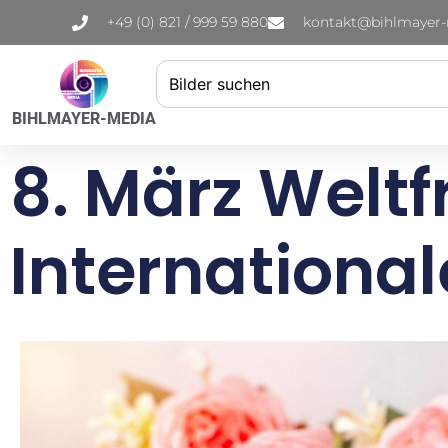
+49 (0) 821 / 999 59 880
kontakt@bihlmayer
BIHLMAYER-MEDIA
8. März Welt
Internationa