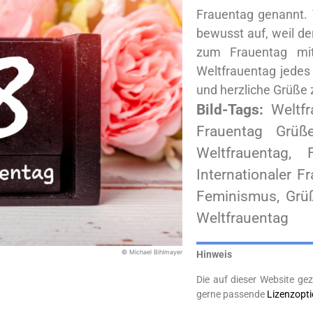
Frauentag genannt. 
bewusst auf, weil de
zum Frauentag mi
Weltfrauentag jedes
und herzliche Grüße
Bild-Tags:
Weltfr
Frauentag Grüß
Weltfrauentag,
Internationaler F
Feminismus, Grüß
Weltfrauentag
© Michael Bihlmayer
Hinweis
Die auf dieser Website gez
gerne passende
Lizenzopt