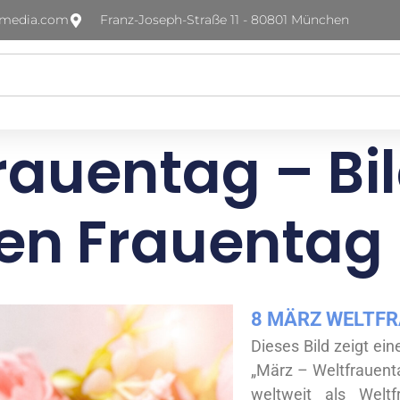
-media.com
Franz-Joseph-Straße 11 - 80801 München
frauentag – Bi
len Frauentag
8 MÄRZ WELTF
Dieses Bild zeigt ein
„März – Weltfrauent
weltweit als Welt