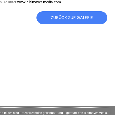
n Sie unter
www.bihlmayer-media.com
ZURÜCK ZUR GALERIE
n und Bilder, sind urheberrechtlich geschützt und Eigentum von Bihlmayer Media.