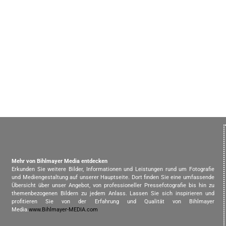
Mehr von Bihlmayer Media entdecken
Erkunden Sie weitere Bilder, Informationen und Leistungen rund um Fotografie
und Mediengestaltung auf unserer Hauptseite. Dort finden Sie eine umfassende
Übersicht über unser Angebot, von professioneller Pressefotografie bis hin zu
themenbezogenen Bildern zu jedem Anlass. Lassen Sie sich inspirieren und
profitieren Sie von der Erfahrung und Qualität von Bihlmayer
Media.
www.Bihlmayer-MEDIA.com