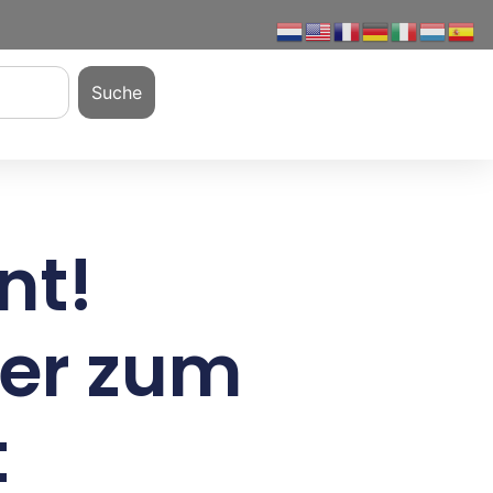
Suche
nt!
der zum
t