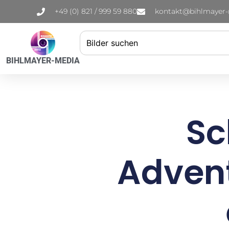
+49 (0) 821 / 999 59 880
kontakt@bihlmayer
BIHLMAYER-MEDIA
Sc
Advent