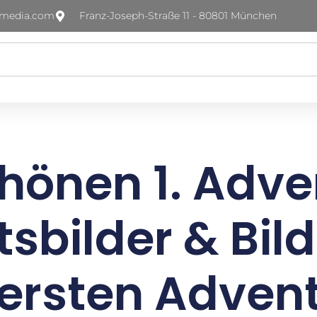
-media.com
Franz-Joseph-Straße 11 - 80801 München
hönen 1. Adve
sbilder & Bil
ersten Adven