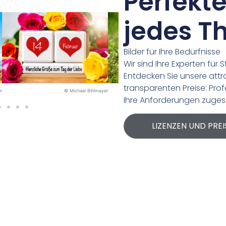
Perfekte
jedes 
Bilder für Ihre Bedürfnisse
Wir sind Ihre Experten für 
Entdecken Sie unsere attr
transparenten Preise: Prof
lmayer
© Michael Bihlmayer
© Michael Bihlmayer
Ihre Anforderungen zuges
LIZENZEN UND PREI