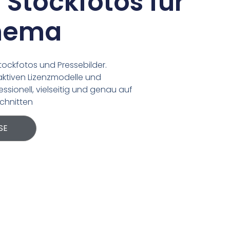
 Stockfotos für
Thema
Stockfotos und Pressebilder.
aktiven Lizenzmodelle und
essionell, vielseitig und genau auf
© Michael Bihlmayer
© Michael Bihlmayer
chnitten
SE