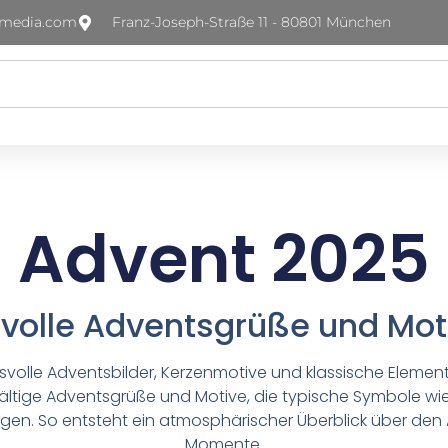
-media.com
Franz-Joseph-Straße 11 - 80801 München
Advent 2025
olle Adventsgrüße und Moti
volle Adventsbilder, Kerzenmotive und klassische Eleme
fältige Adventsgrüße und Motive, die typische Symbole wi
igen. So entsteht ein atmosphärischer Überblick über de
Momente.